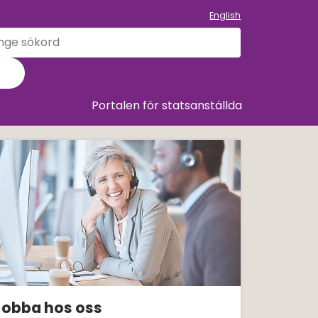
English
k
llet
Sök
Portalen för statsanställda
 pressmeddelanden och kale
Jobba hos oss