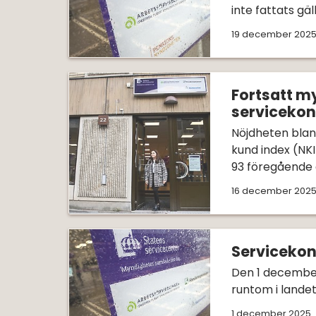
inte fattats gä
19 december 202
Fortsatt m
servicekon
Nöjdheten bland
kund index (NKI
93 föregående 
16 december 202
Servicekon
Den 1 december
runtom i landet
1 december 2025