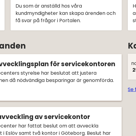
Du som är anställd hos våra
H
kundmyndigheter kan skapa ärenden och
a
få svar på frågor i Portalen.
s
landen
K
vvecklingsplan för servicekontoren
n
2
centers styrelse har beslutat att justera
nen då nödvändiga besparingar är genomförda.
Se 
avveckling av servicekontor
ecenter har fattat beslut om att avveckla
 i Eslöv samt två kontor i Göteborg. Beslut har