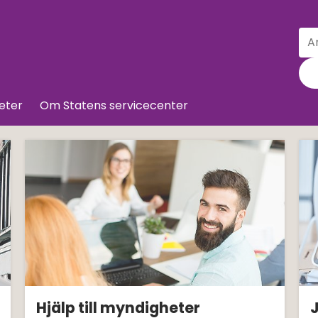
Sö
Till innehå
eter
Om Statens servicecenter
s servicecenter – nyheter,
Hjälp till myndigheter