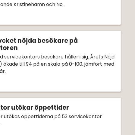
llande Kristinehamn och No...
5
ycket nöjda besökare på
toren
 servicekontors besökare håller i sig. Årets Nöjd
) ökade till 94 på en skala på 0-100, jämfört med
år.
5
tor utökar öppettider
 utökas öppettiderna på 53 servicekontor
.