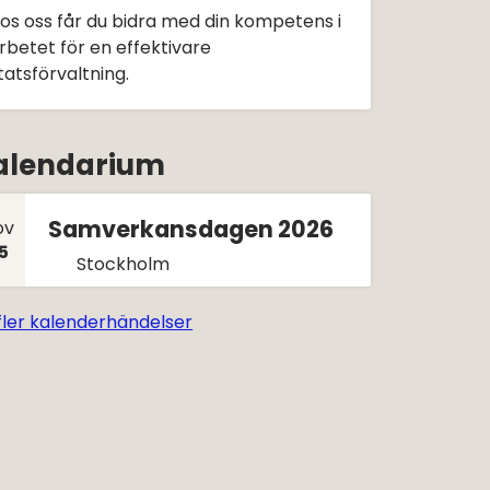
os oss får du bidra med din kompetens i
rbetet för en effektivare
tatsförvaltning.
alendarium
Samverkans­dagen 2026
ov
5
Stockholm
fler kalenderhändelser