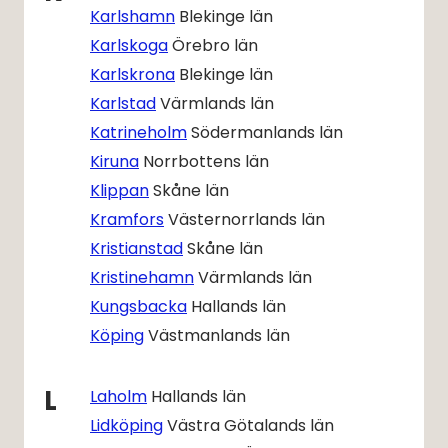
Karlshamn
Blekinge län
Karlskoga
Örebro län
Karlskrona
Blekinge län
Karlstad
Värmlands län
Katrineholm
Södermanlands län
Kiruna
Norrbottens län
Klippan
Skåne län
Kramfors
Västernorrlands län
Kristianstad
Skåne län
Kristinehamn
Värmlands län
Kungsbacka
Hallands län
Köping
Västmanlands län
L
Laholm
Hallands län
Lidköping
Västra Götalands län