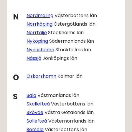
N
Nordmaling
Västerbottens län
Norrköping
Östergötlands län
Norrtälje
Stockholms län
Nyköping
Södermanlands län
Nynäshamn
Stockholms län
Nässjö
Jönköpings län
O
Oskarshamn
Kalmar län
S
Sala
Västmanlands län
Skellefteå
Västerbottens län
Skövde
Västra Götalands län
Sollefteå
Västernorrlands län
Sorsele
Västerbottens län