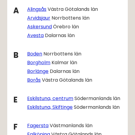
A
Alingsås
Västra Götalands län
Arvidsjaur
Norrbottens län
Askersund
Örebro län
Avesta
Dalarnas län
B
Boden
Norrbottens län
Borgholm
Kalmar län
Borlänge
Dalarnas län
Borås
Västra Götalands län
E
Eskilstuna, centrum
Södermanlands län
Eskilstuna, Skiftinge
Södermanlands län
F
Fagersta
Västmanlands län
Falköping
Västra Götalands län