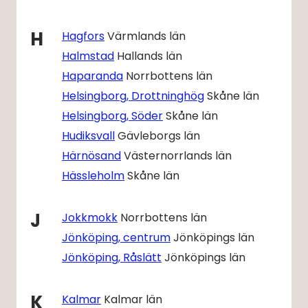
H
Hagfors
Värmlands län
Halmstad
Hallands län
Haparanda
Norrbottens län
Helsingborg, Drottninghög
Skåne län
Helsingborg, Söder
Skåne län
Hudiksvall
Gävleborgs län
Härnösand
Västernorrlands län
Hässleholm
Skåne län
J
Jokkmokk
Norrbottens län
Jönköping, centrum
Jönköpings län
Jönköping, Råslätt
Jönköpings län
K
Kalmar
Kalmar län