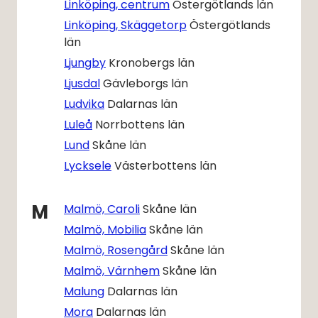
Linköping, centrum
Östergötlands län
Linköping, Skäggetorp
Östergötlands
län
Ljungby
Kronobergs län
Ljusdal
Gävleborgs län
Ludvika
Dalarnas län
Luleå
Norrbottens län
Lund
Skåne län
Lycksele
Västerbottens län
M
Malmö, Caroli
Skåne län
Malmö, Mobilia
Skåne län
Malmö, Rosengård
Skåne län
Malmö, Värnhem
Skåne län
Malung
Dalarnas län
Mora
Dalarnas län