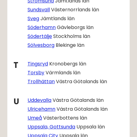
Strömsund
Jämtlands län
Sundsvall
Västernorrlands län
Sveg
Jämtlands län
Söderhamn
Gävleborgs län
Södertälje
Stockholms län
Sölvesborg
Blekinge län
T
Tingsryd
Kronobergs län
Torsby
Värmlands län
Trollhättan
Västra Götalands län
U
Uddevalla
Västra Götalands län
Ulricehamn
Västra Götalands län
Umeå
Västerbottens län
Uppsala, Gottsunda
Uppsala län
Uppsala City
Uppsala län