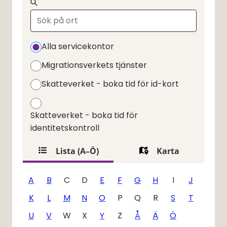
Sök
Filtrera servicekontoren
Alla servicekontor
Migrationsverkets tjänster
Skatteverket - boka tid för id-kort
Skatteverket - boka tid för
identitetskontroll
Lista (A–Ö)
Karta
A
B
C
D
E
F
G
H
I
J
K
L
M
N
O
P
Q
R
S
T
U
V
W
X
Y
Z
Å
Ä
Ö