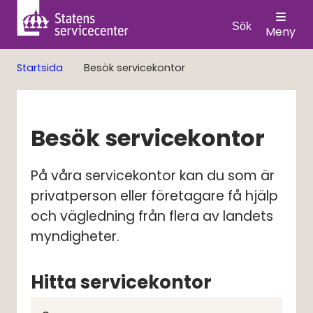
Sök
Meny
Startsida
Besök servicekontor
Besök servicekontor
På våra servicekontor kan du som är 
privat­person eller före­tag­are få hjälp 
och väg­led­ning från flera av landets 
myndigheter.
Hitta servicekontor