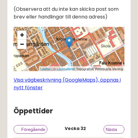
(Observera att du inte kan skicka post som 
brev eller handlingar till denna adress)
+
−
Leaflet
| ©
Lantmäteriet
Topografisk Webbkarta Visning
Visa vägbeskrivning (GoogleMaps), öppnas i
nytt fönster
Öppettider
Vecka
32
Föregående vecka
Föregående
Nästa vecka
Nästa