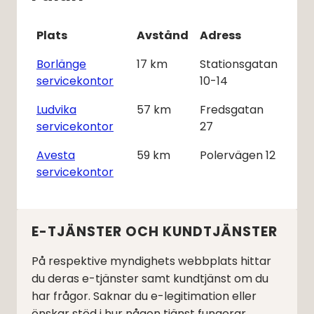
Plats
Avstånd
Adress
Borlänge
17
km
Stationsgatan
servicekontor
10-14
Ludvika
57
km
Fredsgatan
servicekontor
27
Avesta
59
km
Polervägen 12
servicekontor
E-TJÄNSTER OCH KUNDTJÄNSTER
På respektive myndighets webbplats hittar
du deras e-tjänster samt kundtjänst om du
har frågor. Saknar du e-legitimation eller
önskar stöd i hur någon tjänst fungerar