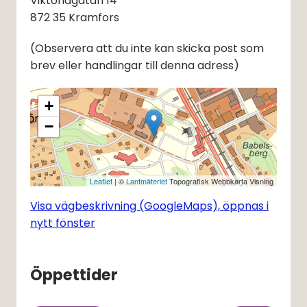
Viktoriagatan 14
872 35 Kramfors
(Observera att du inte kan skicka post som 
brev eller handlingar till denna adress)
+
−
Leaflet
| ©
Lantmäteriet
Topografisk Webbkarta Visning
Visa vägbeskrivning (GoogleMaps), öppnas i
nytt fönster
Öppettider