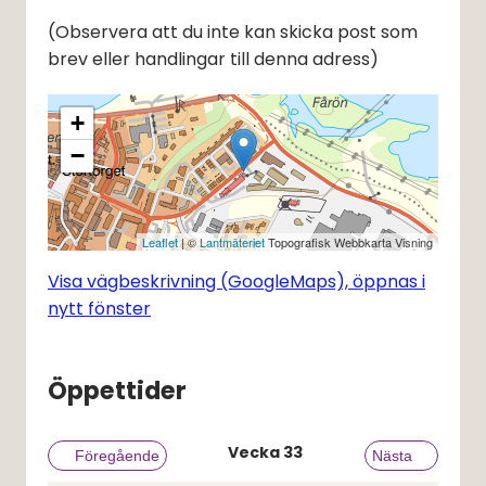
(Observera att du inte kan skicka post som 
brev eller handlingar till denna adress)
+
−
Leaflet
| ©
Lantmäteriet
Topografisk Webbkarta Visning
Visa vägbeskrivning (GoogleMaps), öppnas i
nytt fönster
Öppettider
Vecka
33
Föregående vecka
Föregående
Nästa vecka
Nästa