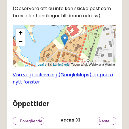
(Observera att du inte kan skicka post som 
brev eller handlingar till denna adress)
+
−
Leaflet
| ©
Lantmäteriet
Topografisk Webbkarta Visning
Visa vägbeskrivning (GoogleMaps), öppnas i
nytt fönster
Öppettider
Vecka
33
Föregående vecka
Föregående
Nästa vecka
Nästa