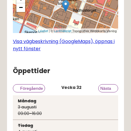
−
Leaflet
| ©
Lantmäteriet
Topografisk Webbkarta Visning
Visa vägbeskrivning (GoogleMaps), öppnas i
nytt fönster
Öppettider
Vecka
32
Föregående vecka
Föregående
Nästa vecka
Nästa
Måndag
3
augusti
09:00–16:00
Tisdag