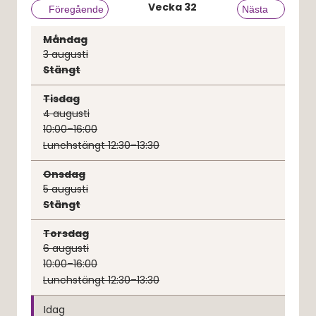
Vecka
32
Föregående vecka
Föregående
Nästa vecka
Nästa
Måndag
3
augusti
Stängt
Tisdag
4
augusti
10:00–16:00
Lunchstängt 12:30–13:30
Onsdag
5
augusti
Stängt
Torsdag
6
augusti
10:00–16:00
Lunchstängt 12:30–13:30
Idag