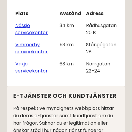
Plats
Avstånd
Adress
Nässjö
34
km
Rådhusgatan
servicekontor
20 B
Vimmerby
53
km
Stångågatan
servicekontor
28
Växjö
63
km
Norrgatan
servicekontor
22–24
E-TJÄNSTER OCH KUNDTJÄNSTER
På respektive myndighets webbplats hittar
du deras e-tjänster samt kundtjänst om du
har frågor. Saknar du e-legitimation eller
önskar stöd i hur någon tjänst fungerar