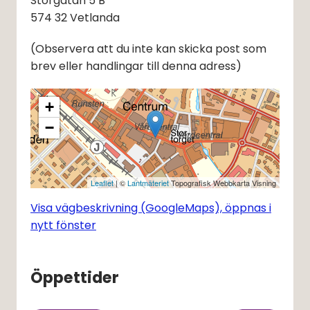
Storgatan 5 B
574 32 Vetlanda
(Observera att du inte kan skicka post som 
brev eller handlingar till denna adress)
+
−
Leaflet
| ©
Lantmäteriet
Topografisk Webbkarta Visning
Visa vägbeskrivning (GoogleMaps), öppnas i
nytt fönster
Öppettider