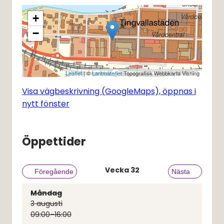
+
−
Leaflet
| ©
Lantmäteriet
Topografisk Webbkarta Visning
Visa vägbeskrivning (GoogleMaps), öppnas i
nytt fönster
Öppettider
Vecka
32
Föregående vecka
Föregående
Nästa vecka
Nästa
Måndag
3
augusti
09:00–16:00