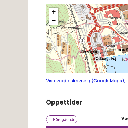
+
−
Visa vägbeskrivning (GoogleMaps), ö
Öppettider
Ve
Föregående vecka
Föregående