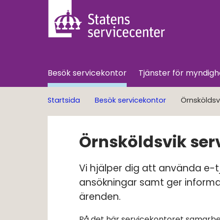
Besök servicekontor
Tjänster för myndigh
Startsida
Besök servicekontor
Örnsköldsv
Örnsköldsvik ser
Vi hjälper dig att använda e-tjä
ansökningar samt ger inform
ärenden.
På det här servicekontoret samarbe