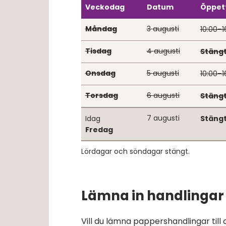
Veckodag
Datum
Öppet
Måndag
3
augusti
10:00–1
Tisdag
4
augusti
Stäng
Onsdag
5
augusti
10:00–1
Torsdag
6
augusti
Stäng
7
augusti
Idag
Stäng
Fredag
Lördagar och söndagar stängt.
Lämna in handlingar
Vill du lämna pappershandlingar till 