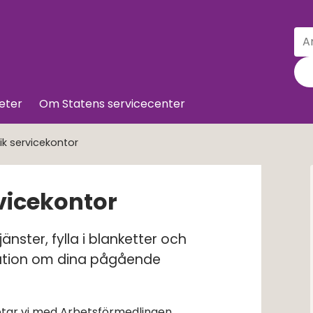
Sö
Till innehå
eter
Om Statens servicecenter
ik servicekontor
vicekontor
nster, fylla i blanketter och 
ation om dina pågående 
tar vi med Arbetsförmedlingen,