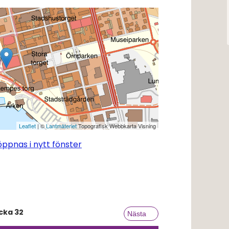
Leaflet
| ©
Lantmäteriet
Topografisk Webbkarta Visning
ppnas i nytt fönster
cka
32
Nästa vecka
Nästa