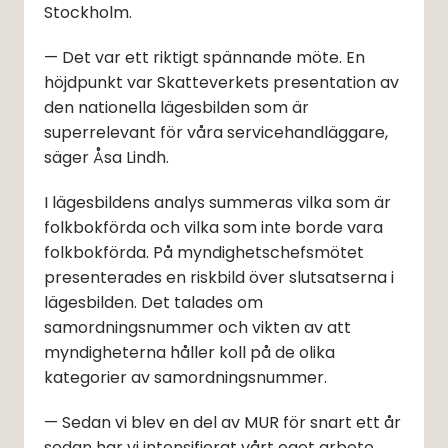
Stockholm.
— Det var ett riktigt spännande möte. En 
höjdpunkt var Skatteverkets presentation av 
den nationella lägesbilden som är 
superrelevant för våra servicehandläggare, 
säger Åsa Lindh.
I lägesbildens analys summeras vilka som är 
folkbokförda och vilka som inte borde vara 
folkbokförda. På myndighetschefsmötet 
presenterades en riskbild över slutsatserna i 
lägesbilden. Det talades om 
samordningsnummer och vikten av att 
myndigheterna håller koll på de olika 
kategorier av samordningsnummer.
— Sedan vi blev en del av MUR för snart ett år 
sedan har vi intensifierat vårt eget arbete 