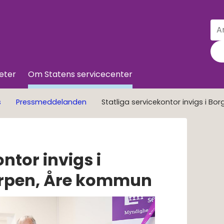
Sö
Till innehå
eter
Om Statens servicecenter
s
Pressmeddelanden
Statliga servicekontor invigs i 
ntor invigs i 
rpen, Åre kommun