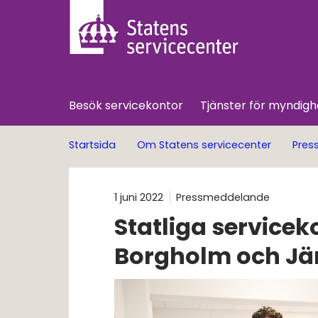
Besök servicekontor
Tjänster för myndigh
Startsida
Om Statens servicecenter
Pres
1 juni 2022
Pressmeddelande
Statliga serviceko
Borgholm och Jä