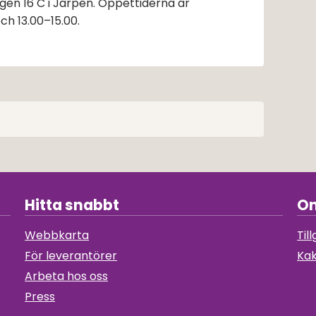
en 16 C i Järpen. Öppettiderna är 
ch 13.00–15.00.
Hitta snabbt
Om
Webbkarta
Til
För leverantörer
Kak
Arbeta hos oss
Press