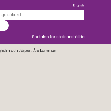
English
k
llet
Sök
Portalen för statsanställda
Borgholm och Järpen, Åre kommun