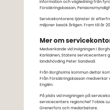
information och vägledning från fyr
Försäkringskassan, Pensionsmyndigh
Servicekontorens tjänster är efterfr
miljoner besök årligen. Fram till år 20
Mer om servicekonto
Medverkande vid invigningen i Borgho
Karkiainen, Statens servicecenters g
landshövding Peter Sandwall.
Från Borgholms kommun deltar komm
Från Försäkringskassan medverkar 
Englén.
På plats vid invigningen på serviceko
servicecenters regionchef Tobias Lu
Grenerfors och medarbetare.