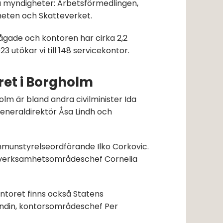
a myndigheter: Arbetsförmedlingen, 
eten och Skatteverket.
ågade och kontoren har cirka 2,2 
23 utökar vi till 148 servicekontor.
ret i Borgholm
lm är bland andra civilminister Ida 
eneraldirektör Åsa Lindh och 
unstyrelseordförande Ilko Corkovic. 
verksamhetsområdeschef Cornelia 
ntoret finns också Statens 
ndin, kontorsområdeschef Per 