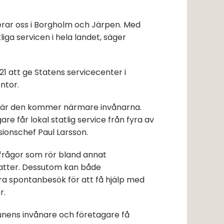
erar oss i Borgholm och Järpen. Med 
liga servicen i hela landet, säger 
 att ge Statens servicecenter i 
ntor.
d när den kommer närmare invånarna. 
 får lokal statlig service från fyra av 
sionschef Paul Larsson.
frågor som rör bland annat 
katter. Dessutom kan både 
a spontanbesök för att få hjälp med 
r.
ns invånare och företagare få 