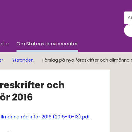
Sö
Till innehå
eter
Om Statens servicecenter
er
Yttranden
Förslag på nya föreskrifter och allmänna 
eskrifter och 
ör 2016
Pdf, 1 MB, öppnas i
allmänna råd inför 2016 (2015-10-13).pdf