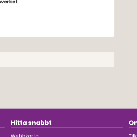
sverket
Hitta snabbt
Om
Webbkarta
Til