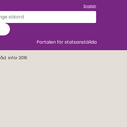
English
k
llet
Sök
Portalen för statsanställda
råd inför 2016
 nytt fönster.