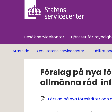
Besök servicekontor
Tjänster för myndigh
Startsida
Om Statens servicecenter
Publikation
Förslag på nya för
allmänna råd  inf
Förslag på nya föreskrifter och 