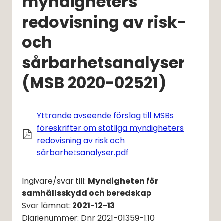
myndigheters 
redovisning av risk- 
och 
sårbarhetsanalyser 
(MSB 2020-02521)
Yttrande avseende förslag till MSBs
föreskrifter om statliga myndigheters
redovisning av risk och
Pdf, 306 kB, öppnas i nyt
sårbarhetsanalyser.pdf
Ingivare/svar till: 
Myndigheten för 
samhällsskydd och beredskap
Svar lämnat:
2021-12-13
Diarienummer: Dnr 2021-01359-1.10