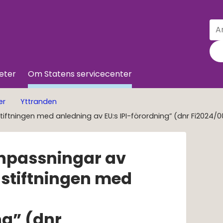
Sö
Till innehå
eter
Om Statens servicecenter
er
Yttranden
tningen med anledning av EU:s IPI-förordning” (dnr Fi2024/
npassningar av
tiftningen med 
g” (dnr 