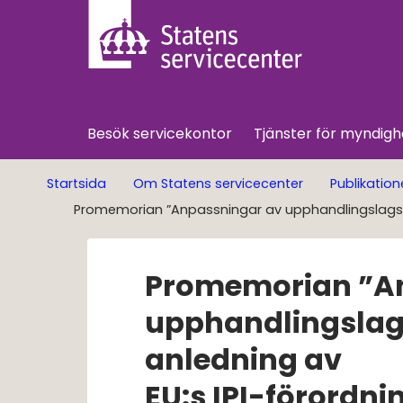
Besök servicekontor
Tjänster för myndigh
Startsida
Om Statens servicecenter
Publikation
Promemorian ”Anpassningar av upphandlingslagstif
Promemorian ”A
upphandlingslags
anledning av
EU:s IPI-förordnin