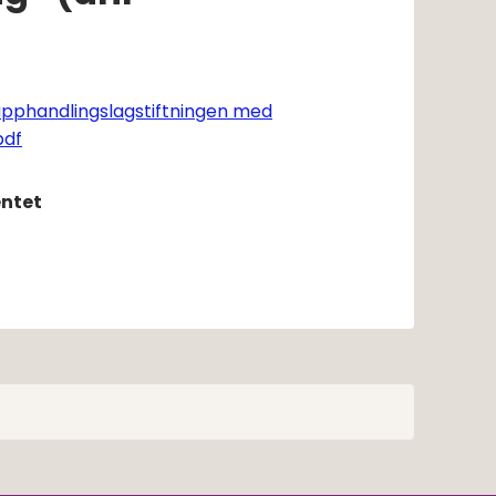
pphandlingslagstiftningen med
Pdf, 96 kB, öppnas i nytt fönster.
pdf
ntet