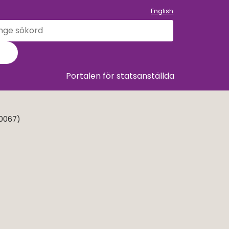
English
k
llet
Sök
Portalen för statsanställda
00067)