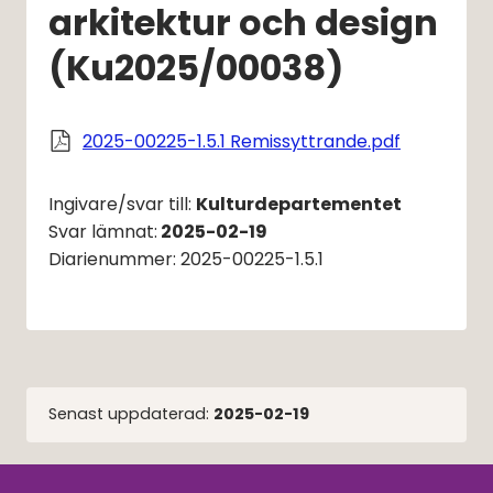
arkitektur och design 
(Ku2025/00038)
Pdf, 58 kB,
2025-00225-1.5.1 Remissyttrande.pdf
Ingivare/svar till: 
Kulturdepartementet
Svar lämnat:
2025-02-19
Diarienummer: 2025-00225-1.5.1
Senast uppdaterad:
2025-02-19