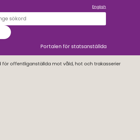
English
k
llet
Sök
Portalen för statsanställda
 för offentliganställda mot våld, hot och trakasserier