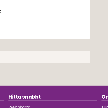
t
Hitta snabbt
Om
Webbkarta
Til