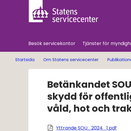
Besök servicekontor
Tjänster för myndigh
Startsida
Om Statens servicecenter
Publikation
Betänkandet SOU 2
skydd för offentl
våld, hot och tra
Pdf, 8
Yttrande SOU_2024_1.pdf