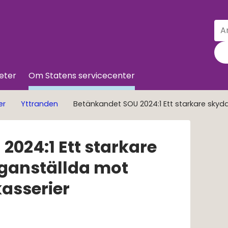
Sö
Till innehå
eter
Om Statens servicecenter
er
Yttranden
Betänkandet SOU 2024:1 Ett starkare skydd
024:1 Ett starkare 
iganställda mot 
kasserier
0 kB, öppnas i nytt fönster.