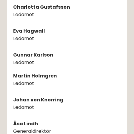
Charlotta Gustafsson
Ledamot
Eva Hagwall
Ledamot
Gunnar Karlson
Ledamot
Martin Holmgren
Ledamot
Johan von Knorring
Ledamot
Åsa Lindh
Generaldirektör